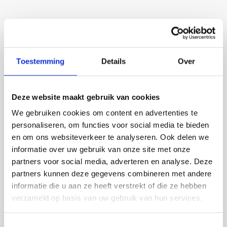
Over dit product
Als u een luxe chocoladeletter cadeau geeft, dan
Toestemming
Details
Over
wilt u natuurlijk ook dat uw cadeautje compleet. Een
leuk, persoonlijk kaartje kan daarbij niet ontbreken.
Voeg het kaartje hier gemakkelijk toe aan uw
Deze website maakt gebruik van cookies
bestelling.
We gebruiken cookies om content en advertenties te
personaliseren, om functies voor social media te bieden
Meer specificaties
en om ons websiteverkeer te analyseren. Ook delen we
informatie over uw gebruik van onze site met onze
Soort
Eigen ontwerp
partners voor social media, adverteren en analyse. Deze
partners kunnen deze gegevens combineren met andere
informatie die u aan ze heeft verstrekt of die ze hebben
verzameld op basis van uw gebruik van hun services.
Toestemmingsselectie