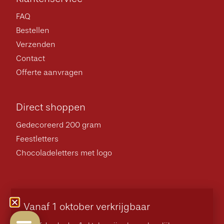
FAQ
Bestellen
Verzenden
Contact
Offerte aanvragen
Direct shoppen
Gedecoreerd 200 gram
Feestletters
Chocoladeletters met logo
Algemene voorwaarden
Privacybeleid
Vanaf 1 oktober verkrijgbaar
© 2026 Gerealiseerd door
Online Monkeys