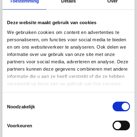
Toestemming
Details
Over
20 x 14 x 3 cm.
Kan ik deze chocoladeletter laten personaliseren?
Ja, je kunt kiezen voor een kaartje met eigen logo of
Deze website maakt gebruik van cookies
boodschap.
We gebruiken cookies om content en advertenties te
personaliseren, om functies voor social media te bieden
Is deze chocoladeletter geschikt voor zakelijke
en om ons websiteverkeer te analyseren. Ook delen we
bestellingen?
informatie over uw gebruik van onze site met onze
Zeker! Vraag vrijblijvend een offerte aan bij grotere
partners voor social media, adverteren en analyse. Deze
aantallen of meerdere adressen.
partners kunnen deze gegevens combineren met andere
Ingrediënten
informatie die u aan ze heeft verstrekt of die ze hebben
Suiker, cacaoboter, volle MELKpoeder, cacaomassa,
verzameld op basis van uw gebruik van hun services.
weipoeder (MELK), natuurlijk vanillearoma,
emulgator: E322 (SOJA), kleurstoffen: E100; E120;
Toestemmingsselectie
E160c. Kan sporen van gluten, ei, pinda en noten
Noodzakelijk
bevatten. Melkchocolade bevat ten minste 33%
cacaobestanddelen. Witte chocolade bevat ten
minste 26% cacaobestanddelen.
Voorkeuren