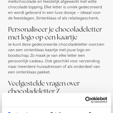
melkchocolade en feestelijk afgewerkt met witte
chocolade topping. Elke letter is uniek gedecoreerd
en wordt geleverd in een luxe doosje – ideaal voor
de feestdagen, Sinterklaas of als relatiegeschenk.
Personaliseer je chocoladeletter
met logo op een kaartje
Je kunt deze gedecoreerde chocoladeletter voorzien
van een sinterklaas kaartje met jouw logo en
boodschap. Zo maak je van elke letter een
persoonlijk cadeau. Ook geschikt voor verzending
naar meerdere huisadressen of als onderdeel van
een sinterklaas pakket.
Veelgestelde vragen over
chocoladeletter Z
Hoe groot is de chocoladeletter Z van 200 gram?
De letter wordt geleverd in een stevige luxe
verpakking. De verpakking heeft een afmeting van: