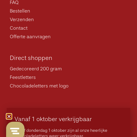
FAQ
Bestellen
Verzenden
Contact
Offerte aanvragen
Direct shoppen
Gedecoreerd 200 gram
Feestletters
Chocoladeletters met logo
Algemene voorwaarden
Privacybeleid
Vanaf 1 oktober verkrijgbaar
© 2026 Gerealiseerd door
Online Monkeys
Vanaf donderdag 1 oktober zijn al onze heerlijke
chocoladeletters weer verkrijgbaar.