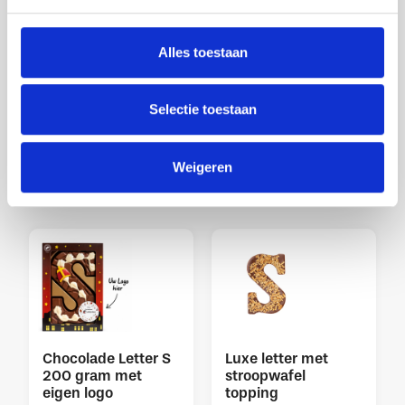
Wij hebben een overzicht samengesteld
met daarin de door u meest gestelde
Alles toestaan
vragen.
Selectie toestaan
Weigeren
Nog meer lekkers...
Chocolade Letter S
Luxe letter met
200 gram met
stroopwafel
eigen logo
topping