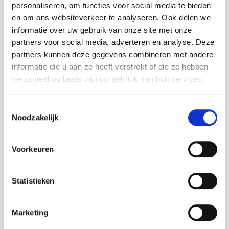
personaliseren, om functies voor social media te bieden
Kan sporen van gluten, ei, pinda en noten bevatten.
en om ons websiteverkeer te analyseren. Ook delen we
Melkchocolade bevat ten minste 33%
cacaobestanddelen. Witte chocolade bevat ten
informatie over uw gebruik van onze site met onze
minste 26%
partners voor social media, adverteren en analyse. Deze
cacaobestanddelen.
partners kunnen deze gegevens combineren met andere
informatie die u aan ze heeft verstrekt of die ze hebben
De chocolade letters zijn per stuk verpakt in een
verzameld op basis van uw gebruik van hun services.
mooi vensterdoosje en weegt 200 gram. Het
vensterdoosje heeft een afmeting van: 20 x 14 x 3
Toestemmingsselectie
cm.
Noodzakelijk
Meer specificaties
Voorkeuren
Statistieken
Marketing
Heeft u een vraag?