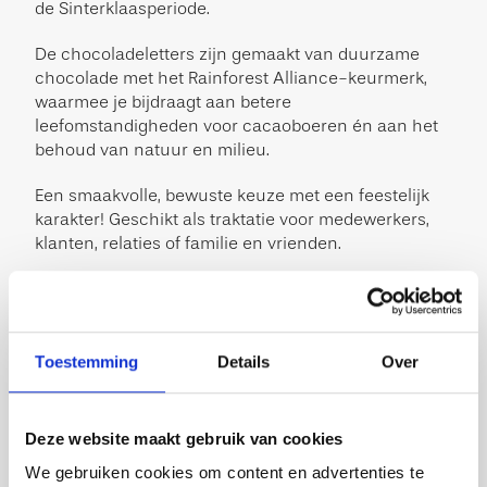
de Sinterklaasperiode.
De chocoladeletters zijn gemaakt van duurzame
chocolade met het Rainforest Alliance-keurmerk,
waarmee je bijdraagt aan betere
leefomstandigheden voor cacaoboeren én aan het
behoud van natuur en milieu.
Een smaakvolle, bewuste keuze met een feestelijk
karakter! Geschikt als traktatie voor medewerkers,
klanten, relaties of familie en vrienden.
<strong>Let op, het is hierbij dus een verrassing
welke letters je krijgt. Het is niet mogelijk om letters
te kiezen. </strong>
Toestemming
Details
Over
Ingrediënten
:
Suiker, cacaoboter, volle MELKpoeder, cacaomassa,
weipoeder (MELK), natuurlijk vanillearoma,
Deze website maakt gebruik van cookies
emulgator: E322 (SOJA), kleurstoffen: E100; E120;
We gebruiken cookies om content en advertenties te
E160c.