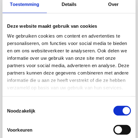
20 x 14 x 3 cm.
Toestemming
Details
Over
Kan ik deze chocoladeletter laten personaliseren?
Ja, je kunt kiezen voor een kaartje met eigen logo of
Deze website maakt gebruik van cookies
boodschap.
We gebruiken cookies om content en advertenties te
Is deze chocoladeletter geschikt voor zakelijke
personaliseren, om functies voor social media te bieden
bestellingen?
en om ons websiteverkeer te analyseren. Ook delen we
Zeker! Vraag vrijblijvend een offerte aan bij grotere
informatie over uw gebruik van onze site met onze
aantallen of meerdere adressen.
partners voor social media, adverteren en analyse. Deze
partners kunnen deze gegevens combineren met andere
Ingrediënten
informatie die u aan ze heeft verstrekt of die ze hebben
Suiker, cacaoboter, volle MELKpoeder, cacaomassa,
verzameld op basis van uw gebruik van hun services.
weipoeder (MELK), natuurlijk vanillearoma,
emulgator: E322 (SOJA), kleurstoffen: E100; E120;
E160c. Kan sporen van gluten, ei, pinda en noten
Toestemmingsselectie
bevatten. Melkchocolade bevat ten minste 33%
Noodzakelijk
cacaobestanddelen. Witte chocolade bevat ten
minste 26% cacaobestanddelen.
Voorkeuren