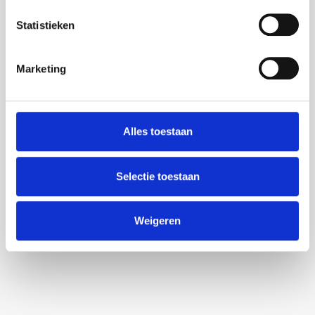
Meer specificaties
Statistieken
Gewicht
200 gram
Smaak
Melk
Marketing
Alles toestaan
Selectie toestaan
Heeft u een vraag?
Wij hebben een overzicht samengesteld
met daarin de door u meest gestelde
Weigeren
vragen.