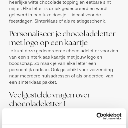
heerlijke witte chocolade topping en eetbare sint
mijter. Elke letter is uniek gedecoreerd en wordt
geleverd in een luxe doosje – ideaal voor de
feestdagen, Sinterklaas of als relatiegeschenk.
Personaliseer je chocoladeletter
met logo op een kaartje
Je kunt deze gedecoreerde chocoladeletter voorzien
van een sinterklaas kaartje met jouw logo en
boodschap. Zo maak je van elke letter een
persoonlijk cadeau. Ook geschikt voor verzending
naar meerdere huisadressen of als onderdeel van
een sinterklaas pakket.
Veelgestelde vragen over
chocoladeletter I
Hoe groot is de chocoladeletter I van 200 gram?
De letter wordt geleverd in een stevige luxe
verpakking. De verpakking heeft een afmeting van: