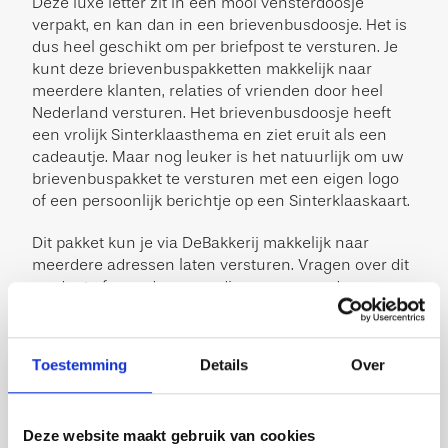
Deze luxe letter zit in een mooi vensterdoosje
verpakt, en kan dan in een brievenbusdoosje. Het is
dus heel geschikt om per briefpost te versturen. Je
kunt deze brievenbuspakketten makkelijk naar
meerdere klanten, relaties of vrienden door heel
Nederland versturen. Het brievenbusdoosje heeft
een vrolijk Sinterklaasthema en ziet eruit als een
cadeautje. Maar nog leuker is het natuurlijk om uw
brievenbuspakket te versturen met een eigen logo
of een persoonlijk berichtje op een Sinterklaaskaart.
Dit pakket kun je via DeBakkerij makkelijk naar
meerdere adressen laten versturen. Vragen over dit
product of over de verzending naar meerdere
adressen? Neem dan gerust contact met ons op, wij
helpen je graag verder.
Toestemming
Details
Over
<strong>Let op!
– Het kaartje wordt er los bijgeleverd en zit niet vast
aan het product. </strong>
Deze website maakt gebruik van cookies