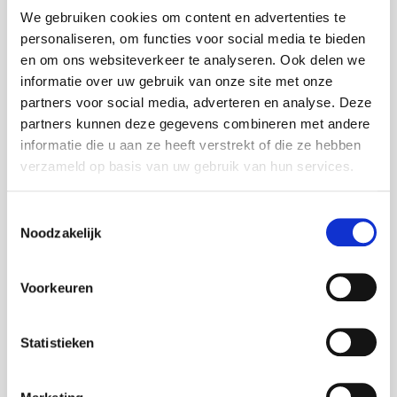
Ingrediënten
:
We gebruiken cookies om content en advertenties te
Suiker, cacaoboter, volle MELKpoeder, cacaomassa,
personaliseren, om functies voor social media te bieden
TARWEbloem, weipoeder (MELK),
en om ons websiteverkeer te analyseren. Ook delen we
glucosesiroop, palmolie, emulgatoren: E322 (SOJA);
informatie over uw gebruik van onze site met onze
E322; E471, raapzaadolie, kokosolie, natuurlijk
partners voor social media, adverteren en analyse. Deze
vanillearoma, palmvet, kokosvet, magere
partners kunnen deze gegevens combineren met andere
MELKpoeder, cacaopoeder, zout, aroma, vanille-
informatie die u aan ze heeft verstrekt of die ze hebben
extract,
zuurteregelaar: E330, rijsmiddelen: E503; E500,
verzameld op basis van uw gebruik van hun services.
kleurstof: E160a.
Kan sporen van gluten, ei, pinda en noten bevatten.
Toestemmingsselectie
Melkchocolade bevat ten minste 33%
Noodzakelijk
cacaobestanddelen.
Voorkeuren
Meer specificaties
Statistieken