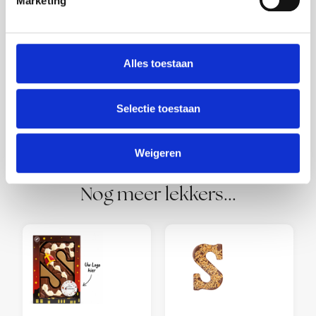
Marketing
Heeft u een vraag?
Wij hebben een overzicht samengesteld
Alles toestaan
met daarin de door u meest gestelde
vragen.
Selectie toestaan
Weigeren
Nog meer lekkers...