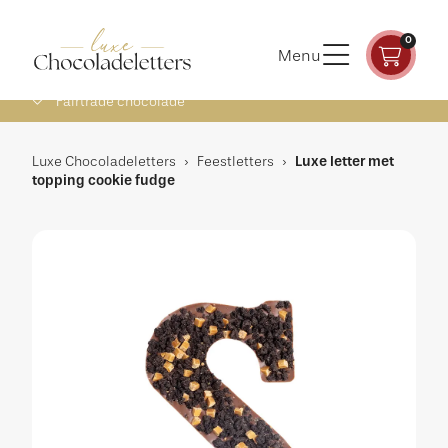
0
Menu
Fairtrade chocolade
Luxe Chocoladeletters
›
Feestletters
›
Luxe letter met
topping cookie fudge