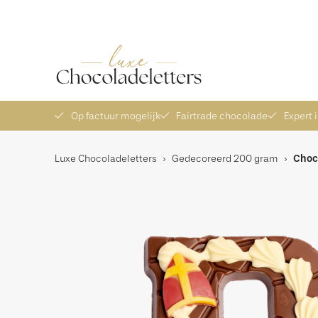
Ambachtelijke chocoladeletters
Vers bezorgd
Ex
Op factuur mogelijk
Fairtrade chocolade
Expert 
Luxe Chocoladeletters
›
Gedecoreerd 200 gram
›
Choc