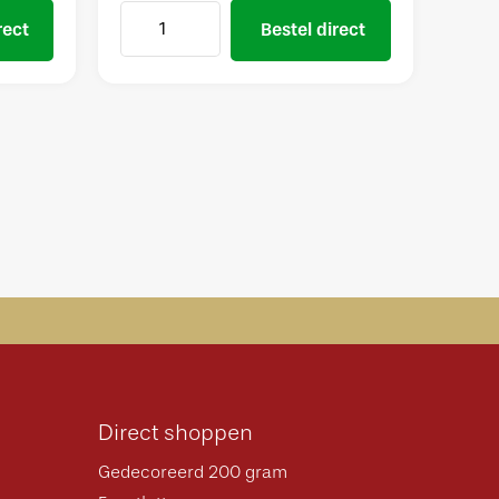
rect
Bestel direct
Direct shoppen
Gedecoreerd 200 gram