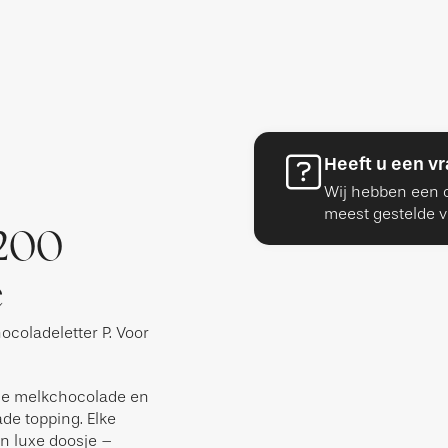
Heeft u een v
Wij hebben een o
meest gestelde v
 200
e
ocoladeletter P. Voor
che melkchocolade en
ade topping. Elke
en luxe doosje –