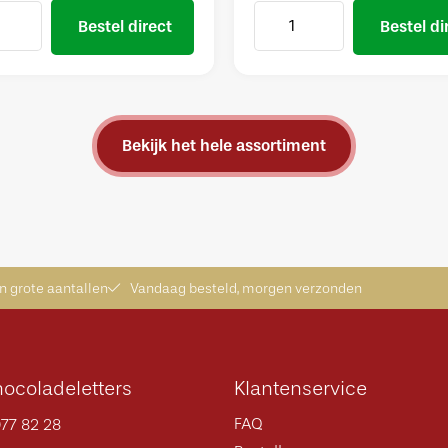
Bestel direct
Bestel di
Bekijk het hele assortiment
in grote aantallen
Vandaag besteld, morgen verzonden
ocoladeletters
Klantenservice
FAQ
77 82 28