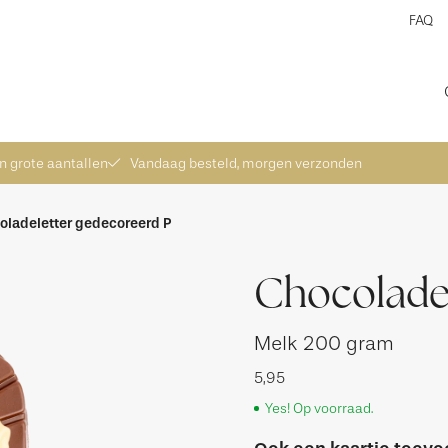
FAQ
pert in grote aantallen
in grote aantallen
Vandaag besteld, morgen verzonden
oladeletter gedecoreerd P
Chocoladel
Melk
200 gram
5,95
Yes! Op voorraad.