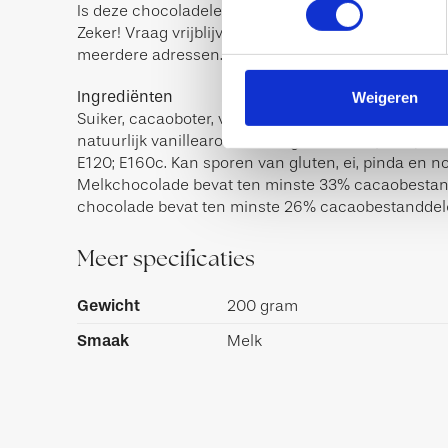
Is deze chocoladeletter geschikt voor zakelijke bes
Zeker! Vraag vrijblijvend een offerte aan bij grotere
meerdere adressen.
Ingrediënten
Weigeren
Suiker, cacaoboter, volle MELKpoeder, cacaomassa,
natuurlijk vanillearoma, emulgator: E322 (SOJA), kle
E120; E160c. Kan sporen van gluten, ei, pinda en n
Melkchocolade bevat ten minste 33% cacaobestan
chocolade bevat ten minste 26% cacaobestanddel
Meer specificaties
Gewicht
200 gram
Smaak
Melk