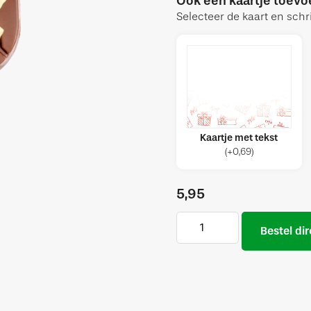
Ook een kaartje toev
Selecteer de kaart en schri
Kaartje met tekst
(
+
0,69
)
5,95
Bestel dir