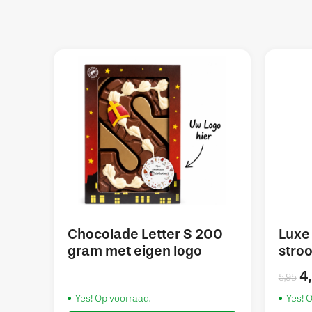
Chocolade Letter S 200
Luxe 
gram met eigen logo
stro
4
5,95
Yes! Op voorraad.
Yes! 