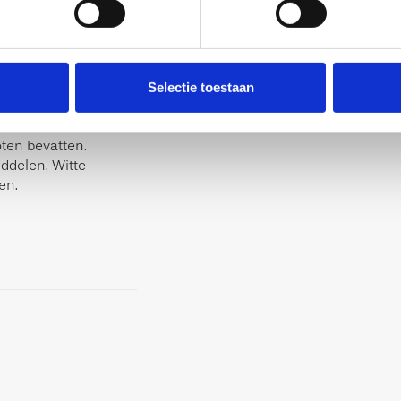
tellingen?
 aantallen of
Selectie toestaan
 weipoeder (MELK),
urstoffen: E100;
oten bevatten.
ddelen. Witte
en.