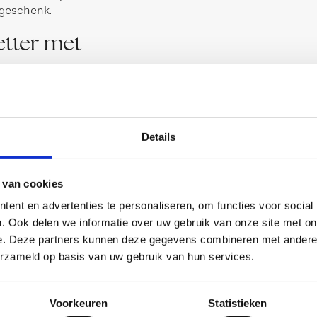
iegeschenk.
etter met
en van een
o maak je van elke
verzending naar
Details
nterklaas pakket.
 van cookies
ent en advertenties te personaliseren, om functies voor social
. Ook delen we informatie over uw gebruik van onze site met on
kking. De verpakking
e. Deze partners kunnen deze gegevens combineren met andere i
erzameld op basis van uw gebruik van hun services.
of boodschap.
Voorkeuren
Statistieken