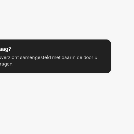
raag?
verzicht samengesteld met daarin de door u
ragen.