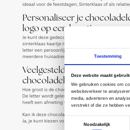
ideaal voor de feestdagen, Sinterklaas of als relat
Personaliseer je chocoladel
logo op een kaartje
Je kunt deze gedecoreerde chocoladeletter voorzi
sinterklaas kaartje met jouw logo en boodschap. Z
letter een persoonlijk cadeau. Ook geschikt voor 
Toestemming
meerdere huisadressen of als onderdeel van een si
Veelgestelde vragen over
Deze website maakt gebruik
chocoladeletter P
We gebruiken cookies om cont
Hoe groot is de chocoladeletter P van 200 gram?
websiteverkeer te analyseren
De letter wordt geleverd in een stevige luxe verpa
media, adverteren en analys
heeft een afmeting van: 20 x 14 x 3 cm.
verstrekt of die ze hebben v
Kan ik deze chocoladeletter laten personaliseren?
Toestemmingsselectie
Ja, je kunt kiezen voor een kaartje met eigen logo 
Noodzakelijk