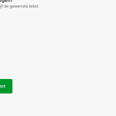
oegen?
jf de gewenste tekst.
ect