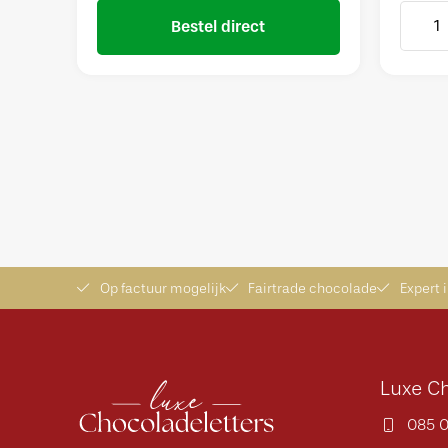
Bestel direct
Op factuur mogelijk
Fairtrade chocolade
Expert 
Luxe Ch
085 0