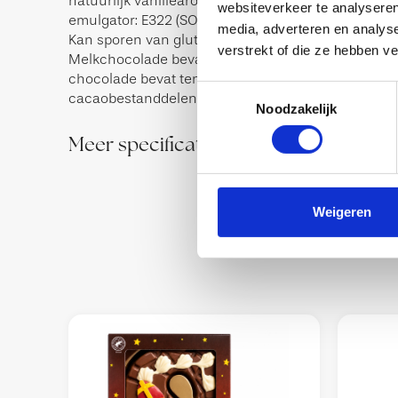
natuurlijk vanillearoma,
websiteverkeer te analyseren
emulgator: E322 (SOJA), kleurstoffen: E100; E120; E
media, adverteren en analys
Kan sporen van gluten, ei, pinda en noten bevatten
verstrekt of die ze hebben v
Melkchocolade bevat ten minste 33% cacaobestan
chocolade bevat ten minste 26%
Toestemmingsselectie
cacaobestanddelen.
Noodzakelijk
Meer specificaties
Weigeren