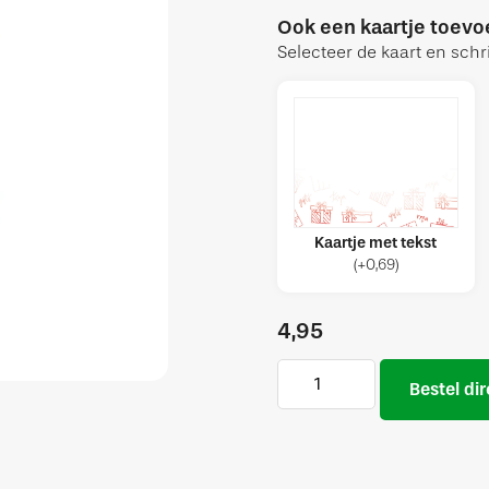
Ook een kaartje toev
Selecteer de kaart en schri
Kaartje met tekst
(
+
0,69
)
4,95
Bestel dir