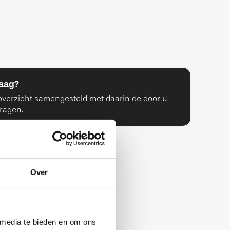
raag?
verzicht samengesteld met daarin de door u
ragen.
Over
 media te bieden en om ons