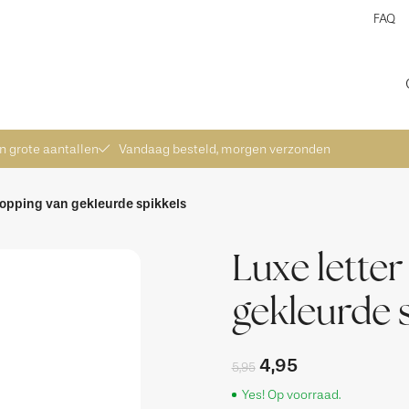
FAQ
pert in grote aantallen
in grote aantallen
Vandaag besteld, morgen verzonden
 topping van gekleurde spikkels
Luxe lette
gekleurde 
4,95
5,95
Yes! Op voorraad.