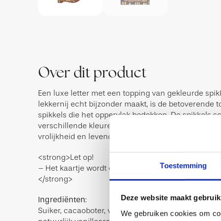
Over dit product
Een luxe letter met een topping van gekleurde spik
lekkernij echt bijzonder maakt, is de betoverende 
spikkels die het oppervlak bedekken. De spikkels sc
verschillende kleuren op de letter. Elke spikkel voe
vrolijkheid en levendigheid toe aan het geheel.
<strong>Let op!
Toestemming
– Het kaartje wordt er los bijgeleverd en zit niet va
</strong>
Deze website maakt gebruik
Ingrediënten
:
Suiker, cacaoboter, volle MELKpoeder, cacaomassa,
We gebruiken cookies om cont