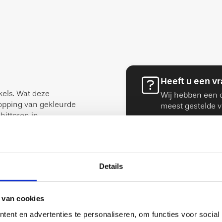
Heeft u een v
kels. Wat deze
Wij hebben een o
topping van gekleurde
meest gestelde v
hitteren in
gt een vleugje
Details
st aan het product.
 van cookies
 weipoeder (MELK),
ent en advertenties te personaliseren, om functies voor social