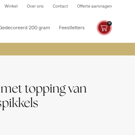
Winkel
Over ons
Contact
Offerte aanvragen
0
Gedecoreerd 200 gram
Feestletters
r met topping van
spikkels