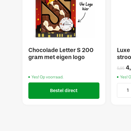
Chocolade Letter S 200
Luxe 
gram met eigen logo
stro
4
5,95
Yes! Op voorraad.
Yes! 
Bestel direct