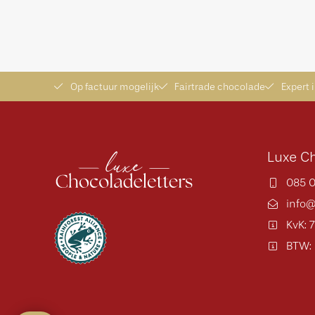
Op factuur mogelijk
Fairtrade chocolade
Expert 
Luxe Ch
085 0
info@
KvK: 
BTW: