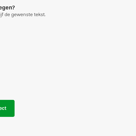
oegen?
jf de gewenste tekst.
ect