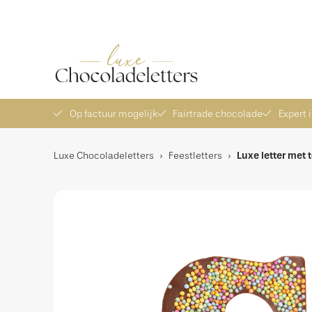
Ambachtelijke chocoladeletters
Vers bezorgd
Ex
Op factuur mogelijk
Fairtrade chocolade
Expert 
Luxe Chocoladeletters
›
Feestletters
›
Luxe letter met