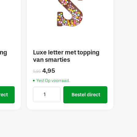
ing
Luxe letter met topping
van smarties
4,95
5,95
Yes! Op voorraad.
rect
Bestel direct