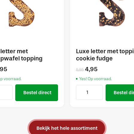
letter met
Luxe letter met topp
opwafel topping
cookie fudge
,95
4,95
5,95
Op voorraad.
Yes! Op voorraad.
Bestel direct
Bestel di
Bekijk het hele assortiment