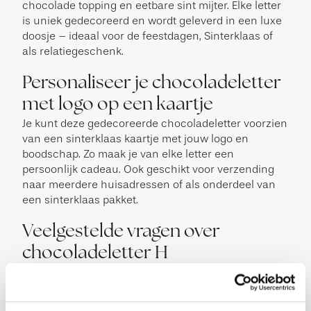
chocolade topping en eetbare sint mijter. Elke letter
is uniek gedecoreerd en wordt geleverd in een luxe
doosje – ideaal voor de feestdagen, Sinterklaas of
als relatiegeschenk.
Personaliseer je chocoladeletter
met logo op een kaartje
Je kunt deze gedecoreerde chocoladeletter voorzien
van een sinterklaas kaartje met jouw logo en
boodschap. Zo maak je van elke letter een
persoonlijk cadeau. Ook geschikt voor verzending
naar meerdere huisadressen of als onderdeel van
een sinterklaas pakket.
Veelgestelde vragen over
chocoladeletter H
Hoe groot is de chocoladeletter H van 200 gram?
De letter wordt geleverd in een stevige luxe
verpakking. De verpakking heeft een afmeting van: