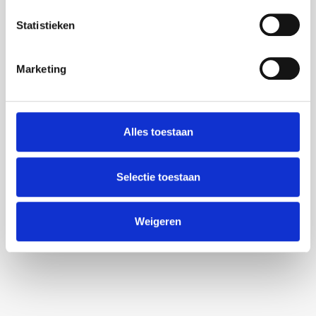
Meer specificaties
Statistieken
Gewicht
200 gram
Smaak
Melk
Marketing
Alles toestaan
Selectie toestaan
Heeft u een vraag?
Wij hebben een overzicht samengesteld
met daarin de door u meest gestelde
Weigeren
vragen.