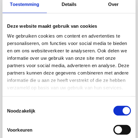
20 x 14 x 3 cm.
Toestemming
Details
Over
Kan ik deze chocoladeletter laten personaliseren?
Ja, je kunt kiezen voor een kaartje met eigen logo of
Deze website maakt gebruik van cookies
boodschap.
We gebruiken cookies om content en advertenties te
Is deze chocoladeletter geschikt voor zakelijke
personaliseren, om functies voor social media te bieden
bestellingen?
en om ons websiteverkeer te analyseren. Ook delen we
Zeker! Vraag vrijblijvend een offerte aan bij grotere
informatie over uw gebruik van onze site met onze
aantallen of meerdere adressen.
partners voor social media, adverteren en analyse. Deze
partners kunnen deze gegevens combineren met andere
Ingrediënten
informatie die u aan ze heeft verstrekt of die ze hebben
Suiker, cacaoboter, volle MELKpoeder, cacaomassa,
verzameld op basis van uw gebruik van hun services.
weipoeder (MELK), natuurlijk vanillearoma,
emulgator: E322 (SOJA), kleurstoffen: E100; E120;
E160c. Kan sporen van gluten, ei, pinda en noten
Toestemmingsselectie
bevatten. Melkchocolade bevat ten minste 33%
Noodzakelijk
cacaobestanddelen. Witte chocolade bevat ten
minste 26% cacaobestanddelen.
Voorkeuren